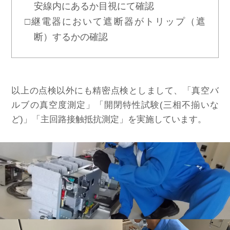
安線内にあるか目視にて確認
□継電器において遮断器がトリップ（遮
断）するかの確認
以上の点検以外にも精密点検としまして、「真空バ
ルブの真空度測定」「開閉特性試験(三相不揃いな
ど)」「主回路接触抵抗測定」を実施しています。