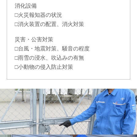
消化設備
□火災報知器の状況
□消火装置の配置、消火対策
災害・公害対策
□台風・地震対策、騒音の程度
□雨雪の浸水、吹込みの有無
□小動物の侵入防止対策